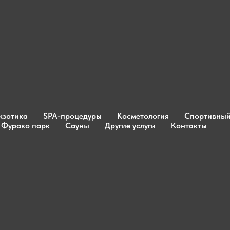
кзотика
SPA-процедуры
Косметология
Спортивный
Фурако парк
Сауны
Другие услуги
Контакты