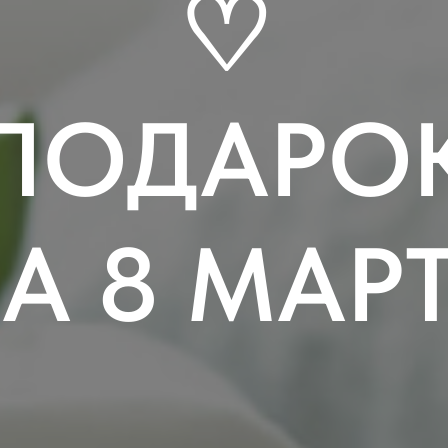
♡
ПОДАРО
А 8 МАР