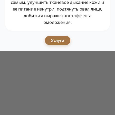
самым, улучшить тканевое дыхание кожи и
ее питание изнутри, подтянуть овал лица,
добиться выраженного эффекта
омоложения.
Услуги
АНТИКУПЕРОЗНЫЙ УХОД
8 500 ₽
40 МИН
Подробнее о процедуре
Записаться
Процедура способствует: выравниванию
текстуры и цвета кожи, профилактике и
коррекции купероза, увлажнению и питанию,
УХОД «ИНТЕНСИВНОЕ УВЛАЖНЕНИЕ»
7 900 ₽
укреплению защитных механизмов и усилению
40 МИН