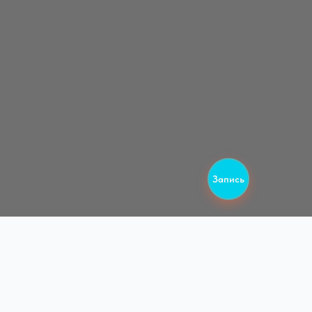
достижения желаемого результата;
3. Пошаговый план ухода (как и чем
пользоваться);
4. Индивидуальный план, как добиться
желаемого результата профессиональными
процедурами.
* Консультация косметолога для подбора
подходящей процедуры, с условием проведения
процедуры в этот день — бесплатно.
Запись