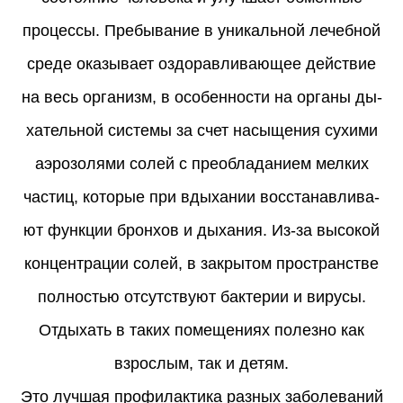
процессы. Пре­бы­ва­ние в уни­каль­ной ле­чеб­ной
сре­де ока­зы­ва­ет оз­до­рав­ли­ва­ющее дей­ствие
на весь ор­га­низм, в осо­бен­нос­ти на ор­га­ны ды­
ха­тель­ной сис­те­мы за счет на­сы­ще­ния су­хи­ми
аэро­зо­ля­ми со­лей с пре­об­ла­да­ни­ем мел­ких
час­тиц, ко­то­рые при вды­ха­нии восс­та­нав­ли­ва­
ют функ­ции брон­хов и ды­ха­ния. Из-за вы­со­кой
кон­цент­ра­ции со­лей, в зак­ры­том прост­ранс­тве
пол­ностью от­сутс­тву­ют бак­те­рии и ви­ру­сы.
Отдыхать в таких помещениях полезно как
взрослым, так и детям.
Это лучшая профилактика разных заболеваний