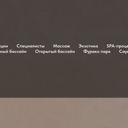
кции
Специалисты
Массаж
Экзотика
SPA-проц
ный бассейн
Открытый бассейн
Фурако парк
Сау