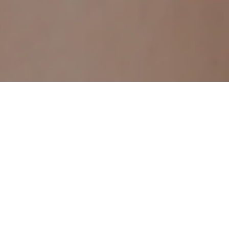
ние бровей и ресниц — искусство,
огает подчеркнуть красоту глаз и л
ддерживать ухоженный аккуратный в
ять впечатление от образа: наприме
 уверенности или сделать его прив
открытым.