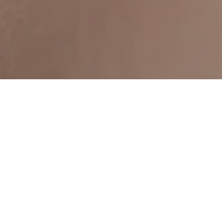
Оформле
пом
а также по
и даже мен
взгляду