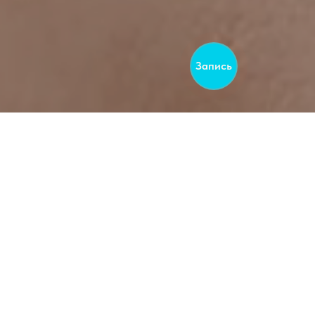
Запись
 которое
ица,
нешний вид,
р, добавить
етливым,