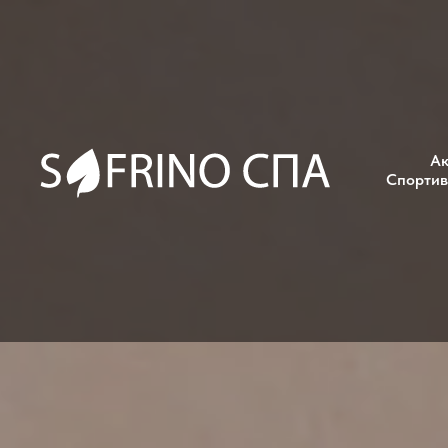
А
Спортив